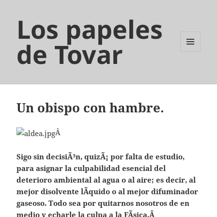
Los papeles
de Tovar
MENÚ
Y
WIDGETS
Un obispo con hambre.
Â
Sigo sin decisiÃ³n, quizÃ¡ por falta de estudio,
para asignar la culpabilidad esencial del
deterioro ambiental al agua o al aire; es decir, al
mejor disolvente lÃ­quido o al mejor difuminador
gaseoso. Todo sea por quitarnos nosotros de en
medio y echarle la culpa a la FÃ­sica.
Â