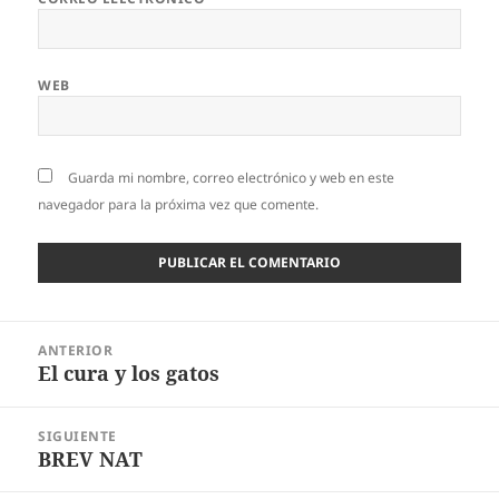
WEB
Guarda mi nombre, correo electrónico y web en este
navegador para la próxima vez que comente.
Navegación
ANTERIOR
de
El cura y los gatos
Entrada
entradas
anterior:
SIGUIENTE
BREV NAT
Entrada
siguiente: