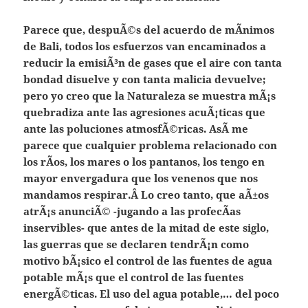
Parece que, despuÃ©s del acuerdo de mÃ­nimos
de Bali, todos los esfuerzos van encaminados a
reducir la emisiÃ³n de gases que el aire con tanta
bondad disuelve y con tanta malicia devuelve;
pero yo creo que la Naturaleza se muestra mÃ¡s
quebradiza ante las agresiones acuÃ¡ticas que
ante las poluciones atmosfÃ©ricas. AsÃ­ me
parece que cualquier problema relacionado con
los rÃ­os, los mares o los pantanos, los tengo en
mayor envergadura que los venenos que nos
mandamos respirar.
Â
Lo creo tanto, que aÃ±os
atrÃ¡s anunciÃ© -jugando a las profecÃ­as
inservibles- que antes de la mitad de este siglo,
las guerras que se declaren tendrÃ¡n como
motivo bÃ¡sico el control de las fuentes de agua
potable mÃ¡s que el control de las fuentes
energÃ©ticas.
El uso del agua potable,… del poco