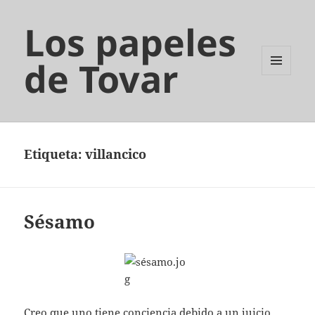
Los papeles
de Tovar
MENÚ
Y
WIDGETS
Etiqueta:
villancico
Sésamo
Creo que uno tiene conciencia debido a un juicio