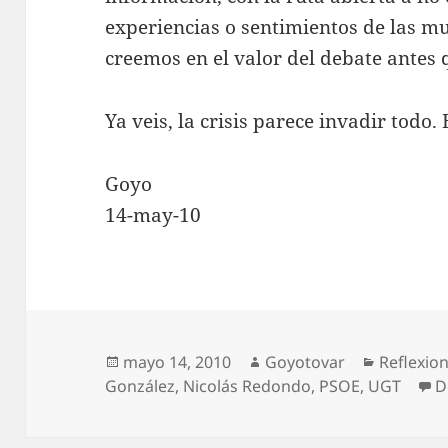
experiencias o sentimientos de las m
creemos en el valor del debate antes q
Ya veis, la crisis parece invadir todo. 
Goyo
14-may-10
Publicado
Autor
Categorí
mayo 14, 2010
Goyotovar
Reflexio
el
González
,
Nicolás Redondo
,
PSOE
,
UGT
D