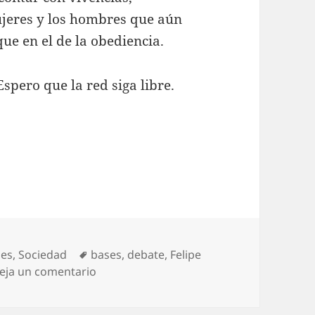
ujeres y los hombres que aún
ue en el de la obediencia.
Espero que la red siga libre.
as
Etiquetas
nes
,
Sociedad
bases
,
debate
,
Felipe
en Comienzos
eja un comentario