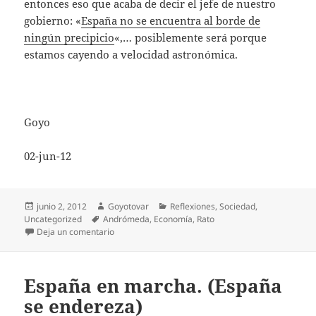
entonces eso que acaba de decir el jefe de nuestro
gobierno: «
España no se encuentra al borde de
ningún precipicio
«,… posiblemente será porque
estamos cayendo a velocidad astronómica.
Goyo
02-jun-12
Publicado
Autor
Categorías
junio 2, 2012
Goyotovar
Reflexiones
,
Sociedad
,
el
Etiquetas
Uncategorized
Andrómeda
,
Economía
,
Rato
en Rodrigo Rato y yo
Deja un comentario
España en marcha. (España
se endereza)