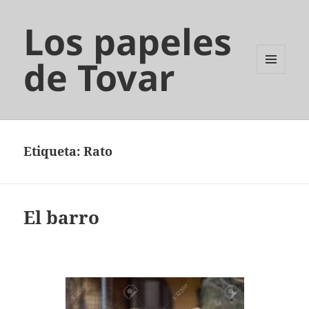
Los papeles
de Tovar
MENÚ
Y
WIDGETS
Etiqueta:
Rato
El barro