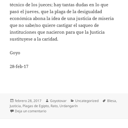
técnico de los jueces; hay tantas dudas en lo que
pasó el jueves, que la plaga de la desigualdad
económica abona la idea de una justicia de miseria
que no sabe/no quiere castigar el saqueo de
instituciones que nacieron para que la Justicia
sustituyese a la caridad.
Goyo
28-feb-17
Publicado
Autor
Categorías
Etiquetas
febrero 28, 2017
Goyotovar
Uncategorized
Blesa
,
el
Justicia
,
Plagas de Egipto
,
Rato
,
Urdangarín
en El barro
Deja un comentario