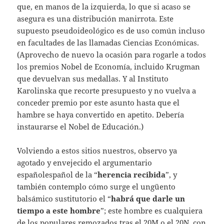
que, en manos de la izquierda, lo que si acaso se
asegura es una distribución manirrota. Este
supuesto pseudoideológico es de uso común incluso
en facultades de las llamadas Ciencias Económicas.
(Aprovecho de nuevo la ocasión para rogarle a todos
los premios Nobel de Economía, incluido Krugman
que devuelvan sus medallas. Y al Instituto
Karolinska que recorte presupuesto y no vuelva a
conceder premio por este asunto hasta que el
hambre se haya convertido en apetito. Debería
instaurarse el Nobel de Educación.)
Volviendo a estos sitios nuestros, observo ya
agotado y envejecido el argumentario
españolespañol de la “
herencia recibida
”, y
también contemplo cómo surge el ungüento
balsámico sustitutorio el “
habrá que darle un
tiempo a este hombre
”; este hombre es cualquiera
de los populares remozados tras el 20M o el 20N, con