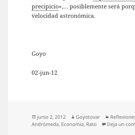
precipicio
«,… posiblemente será por
velocidad astronómica.
Goyo
02-jun-12
Publicado
Autor
Categorías
junio 2, 2012
Goyotovar
Reflexione
el
Andrómeda
,
Economía
,
Rato
Deja un com