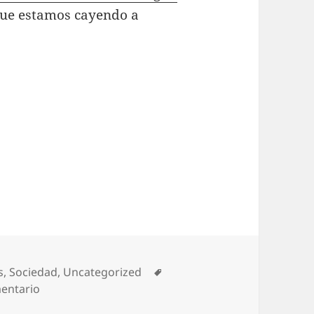
que estamos cayendo a
Etiquetas
s
,
Sociedad
,
Uncategorized
en Rodrigo Rato y yo
entario