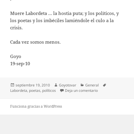
Muere Labordeta … la hostia puta; y los políticos, y
los poetas y los imbéciles lamiéndole el culo a la
crisis.
Cada vez somos menos.
Goyo
19-sep-10
Publicado
Autor
Categorías
Etiquetas
septiembre 19, 2010
Goyotovar
General
el
en El de la mochila.
Labordeta
,
poetas
,
políticos
Deja un comentario
Funciona gracias a WordPress