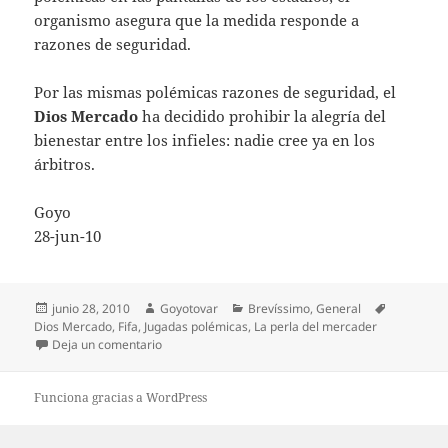
organismo asegura que la medida responde a
razones de seguridad.
Por las mismas polémicas razones de seguridad, el
Dios Mercado
ha decidido prohibir la alegría del
bienestar entre los infieles: nadie cree ya en los
árbitros.
Goyo
28-jun-10
Publicado
Autor
Categorías
Etiquetas
junio 28, 2010
Goyotovar
Brevíssimo
,
General
el
Dios Mercado
,
Fifa
,
Jugadas polémicas
,
La perla del mercader
en Brevíssimo mundial
Deja un comentario
Funciona gracias a WordPress