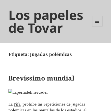
Los papeles
de Tovar
MENÚ
Y
WIDGETS
Etiqueta:
Jugadas polémicas
Brevíssimo mundial
La
Fifa
, prohíbe las repeticiones de jugadas
polémicas en las pantallas de los estadios; el