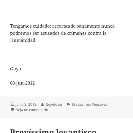
Tengamos cuidado; recortando sanamente nunca
podremos ser acusados de crímenes contra la
Humanidad.
Goyo
03-jun-2012
Publicado
Autor
Categorías
junio 3, 2012
Goyotovar
Brevíssimo
,
Pensares
el
en Brevíssimo humanizante
Deja un comentario
Brevíssimo levantisco