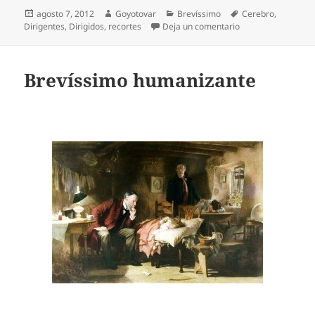
Publicado
Autor
Categorías
Etiquetas
agosto 7, 2012
Goyotovar
Brevíssimo
Cerebro
,
el
en Brevíssimo dud
Dirigentes
,
Dirigidos
,
recortes
Deja un comentario
Brevíssimo humanizante