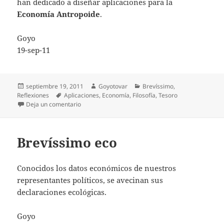
han dedicado a diseñar aplicaciones para la
Economía Antropoide
.
Goyo
19-sep-11
Publicado
Autor
Categorías
septiembre 19, 2011
Goyotovar
Brevíssimo
,
el
Etiquetas
Reflexiones
Aplicaciones
,
Economía
,
Filosofía
,
Tesoro
en Brevíssimo economicista
Deja un comentario
Brevíssimo eco
Conocidos los datos económicos de nuestros
representantes políticos, se avecinan sus
declaraciones ecológicas.
Goyo