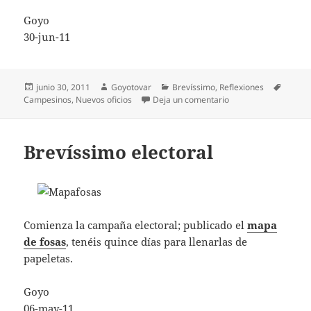
Goyo
30-jun-11
Publicado
Autor
Categorías
Etique
junio 30, 2011
Goyotovar
Brevíssimo
,
Reflexiones
el
en Brevíssimus labor
Campesinos
,
Nuevos oficios
Deja un comentario
Brevíssimo electoral
Comienza la campaña electoral; publicado el
mapa
de fosas
, tenéis quince días para llenarlas de
papeletas.
Goyo
06-may-11