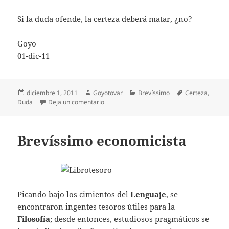
Si la duda ofende, la certeza deberá matar, ¿no?
Goyo
01-dic-11
Publicado
Autor
Categorías
Etiquetas
diciembre 1, 2011
Goyotovar
Brevíssimo
Certeza
,
el
en Brevíssimo inseguro
Duda
Deja un comentario
Brevíssimo economicista
Picando bajo los cimientos del
Lenguaje
, se
encontraron ingentes tesoros útiles para la
Filosofía
; desde entonces, estudiosos pragmáticos se