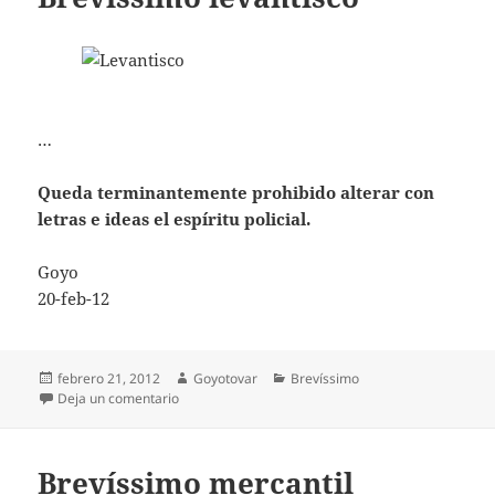
…
Queda terminantemente prohibido alterar con
letras e ideas el espíritu policial.
Goyo
20-feb-12
Publicado
Autor
Categorías
febrero 21, 2012
Goyotovar
Brevíssimo
el
en Brevíssimo levantisco
Deja un comentario
Brevíssimo mercantil