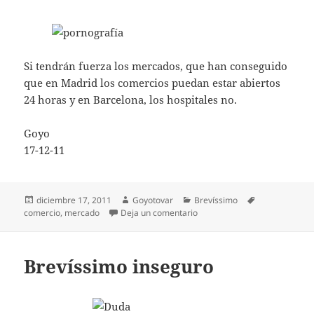
Si tendrán fuerza los mercados, que han conseguido
que en Madrid los comercios puedan estar abiertos
24 horas y en Barcelona, los hospitales no.
Goyo
17-12-11
Publicado
Autor
Categorías
Etiquetas
diciembre 17, 2011
Goyotovar
Brevíssimo
el
en Brevíssimo mercantil
comercio
,
mercado
Deja un comentario
Brevíssimo inseguro