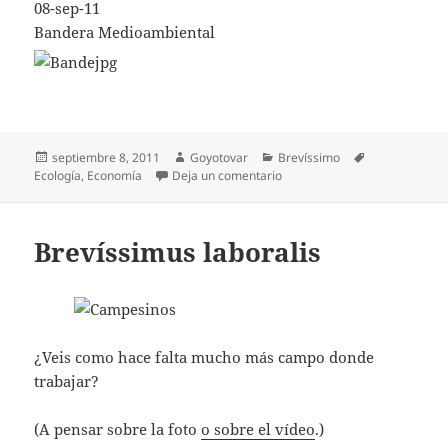
08-sep-11
Bandera Medioambiental
Publicado
Autor
Categorías
Etiquetas
septiembre 8, 2011
Goyotovar
Brevíssimo
el
en Brevíssimo eco
Ecología
,
Economía
Deja un comentario
Brevíssimus laboralis
¿Veis como hace falta mucho más campo donde
trabajar?
(A pensar sobre la foto
o sobre el vídeo
.)