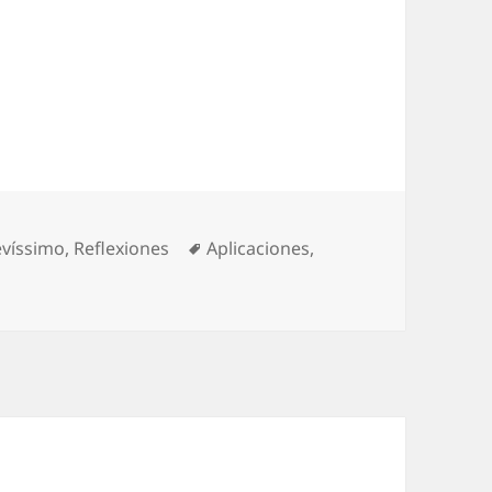
egorías
Etiquetas
evíssimo
,
Reflexiones
Aplicaciones
,