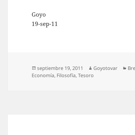
Goyo
19-sep-11
Publicado
Autor
Cat
septiembre 19, 2011
Goyotovar
Br
el
Economía
,
Filosofía
,
Tesoro