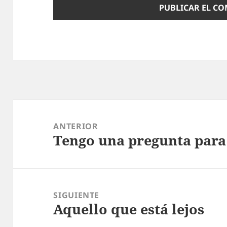
Navegación
de
ANTERIOR
Tengo una pregunta para
entradas
Entrada
anterior:
SIGUIENTE
Aquello que está lejos
Entrada
siguiente: