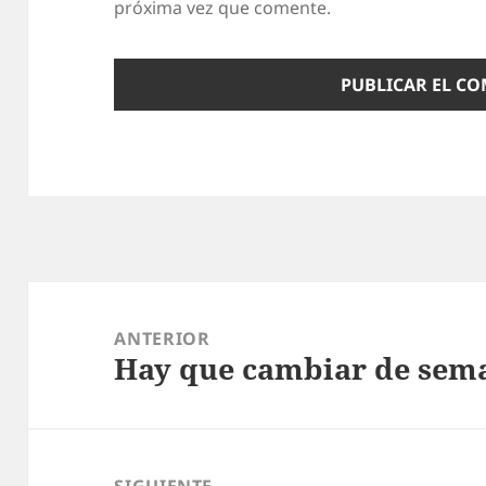
n
próxima vez que comente.
c
a
s
i
n
o
b
a
Navegación
c
de
k
ANTERIOR
Hay que cambiar de sem
entradas
Entrada
g
anterior:
a
m
m
SIGUIENTE