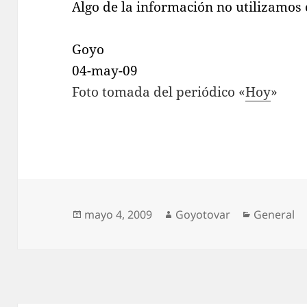
Algo de la información no utilizamos
Goyo
04-may-09
Foto tomada del periódico «
Hoy
»
k
e
w
a
Publicado
Autor
Categoría
mayo 4, 2009
Goyotovar
General
d
el
i
n
c
a