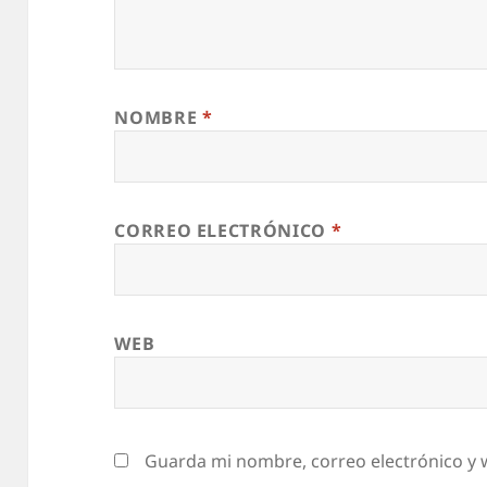
e
w
s
H
NOMBRE
*
t
t
p
CORREO ELECTRÓNICO
*
m
i
c
WEB
h
i
g
a
Guarda mi nombre, correo electrónico y 