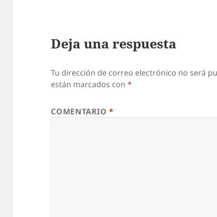
s
i
Deja una respuesta
n
o
C
Tu dirección de correo electrónico no será pu
están marcados con
*
a
s
COMENTARIO
*
i
n
o
R
e
v
i