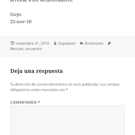
Goyo
21-nov-10
Publicado
Autor
Categorías
Etiquetas
noviembre 21, 2010
Goyotovar
Brevíssimo
el
Rescate
,
secuestro
Deja una respuesta
Tu dirección de correo electrónico no será publicada.
Los campos
obligatorios están marcados con
*
COMENTARIO
*