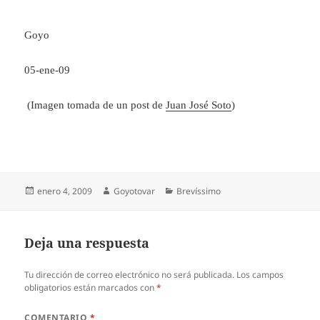
Goyo
05-ene-09
(Imagen tomada de un post de
Juan José Soto
)
Publicado
Autor
Categorías
enero 4, 2009
Goyotovar
Brevíssimo
el
Deja una respuesta
Tu dirección de correo electrónico no será publicada.
Los campos
obligatorios están marcados con
*
COMENTARIO
*