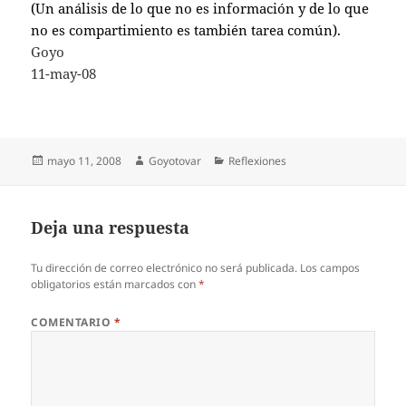
(Un análisis de lo que no es información y de lo que
no es compartimiento es también tarea común).
Goyo
11-may-08
Publicado
Autor
Categorías
mayo 11, 2008
Goyotovar
Reflexiones
el
Deja una respuesta
Tu dirección de correo electrónico no será publicada.
Los campos
obligatorios están marcados con
*
COMENTARIO
*