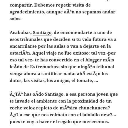
compartir. Debemos repetir visita de
agradecimiento, aunque aÃºn no sepamos andar
solos.
Acababas,
Santiago
, de encomendarte a uno de
esos tribunales que deciden si tu vida futura va a
encarrilarse por las aulas o van a dejarte en la
estaciÃ³n. Aquel viaje no fue exitoso; tal vez -por
eso tal vez- te has convertido en el blogger mÃ¡s
leÃ­do de Extremadura sin que ningÃºn tribunal
venga ahora a santificar nada: ahÃ­ estÃ¡n los
datos, las visitas, los amigos, el tomate, …
Â¿TÃº has oÃ­do Santiago, a esa persona joven que
te invade el ambiente con la proximidad de un
coche veloz rep
leto de mÃºsica chunchunera?
Â¿O a ese que nos colmata con el lalolailo new?…
pues te voy a hacer el regalo que merecemos.