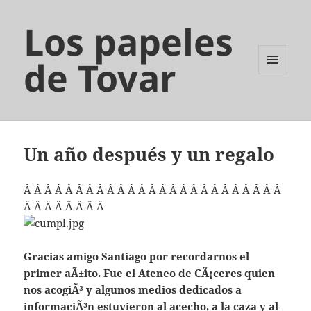
Los papeles
de Tovar
MENÚ
Y
WIDGETS
Un año después y un regalo
Â Â Â Â Â Â Â Â Â Â Â Â Â Â Â Â Â Â Â Â Â Â Â Â Â
Â Â Â Â Â Â Â Â
Gracias amigo Santiago por recordarnos el
primer aÃ±ito. Fue el Ateneo de CÃ¡ceres quien
nos acogiÃ³ y algunos medios dedicados a
informaciÃ³n estuvieron al acecho, a la caza y al