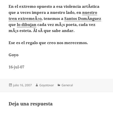
En el extremo opuesto a esa violencia artÃ­stica
que a veces impera a nuestro lado, en
nuestro
tren extremeÃ±o
, tenemos a
Santos DomÃ­nguez
que
lo dibujan
cada vez mÃ¡s poeta, cada vez
mÃ¡s esteta. Ãl sÃ­ que sabe andar.
Ese es el regalo que creo nos merecemos.
Goyo
16-jul-07
Publicado
Autor
Categorías
julio 16, 2007
Goyotovar
General
el
Deja una respuesta