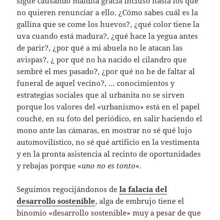
sigue causando maldita gracia incluso hasta los que
no quieren renunciar a ello. ¿Cómo sabes cuál es la
gallina que se come los huevos?, ¿qué color tiene la
uva cuando está madura?, ¿qué hace la yegua antes
de parir?, ¿por qué a mi abuela no le atacan las
avispas?, ¿ por qué no ha nacido el cilandro que
sembré el mes pasado?, ¿por qué no he de faltar al
funeral de aquel vecino?, … conocimientos y
estrategias sociales que al urbanita no se sirven
porque los valores del «urbanismo» está en el papel
couché, en su foto del periódico, en salir haciendo el
mono ante las cámaras, en mostrar no sé qué lujo
automovilístico, no sé qué artificio en la vestimenta
y en la pronta asistencia al recinto de oportunidades
y rebajas porque «
uno no es tonto
«.
Seguimos regocijándonos de
la falacia del
desarrollo sostenible
, alga de embrujo tiene el
binomio «desarrollo sostenible» muy a pesar de que