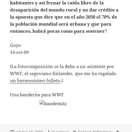
habitantes y así frenar la caída libre de la
desaparición del mundo rural y no dar crédito a
la apuesta que dice que en el año 2050 el 70% de
la población mundial será urbana y que para
entonces, habrá pocas cosas para sostener
?
Goyo
14-oct-09
(La fotocomposición se la debo a un asistente por
WWF, el segoviano-finlandés, que me ha regalado
un hermosísimo folleto
.)
Una banderita para WWF
Publicado
Autor
Categorías
Etique
octubre 15, 2009
Goyotovar
General
,
Reflexiones