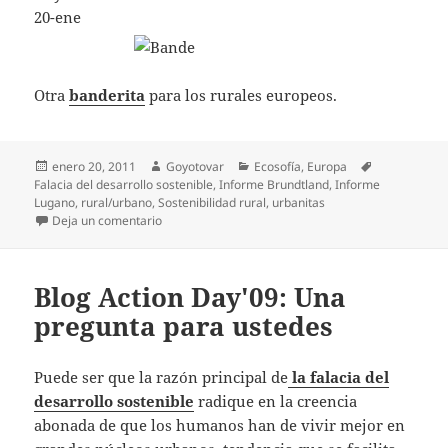
20-ene
Otra
banderita
para los rurales europeos.
Publicado
Autor
Categorías
Etiquetas
enero 20, 2011
Goyotovar
Ecosofía
,
Europa
el
Falacia del desarrollo sostenible
,
Informe Brundtland
,
Informe
Lugano
,
rural/urbano
,
Sostenibilidad rural
,
urbanitas
en ¿Otra vez rural?
Deja un comentario
Blog Action Day'09: Una
pregunta para ustedes
Puede ser que la razón principal de
la falacia del
desarrollo sostenible
radique en la creencia
abonada de que los humanos han de vivir mejor en