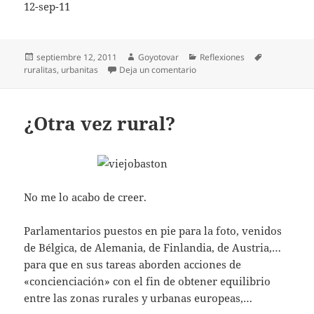
12-sep-11
Publicado
Autor
Categorías
Etiquetas
septiembre 12, 2011
Goyotovar
Reflexiones
el
en Tengo una pregunta para v
ruralitas
,
urbanitas
Deja un comentario
¿Otra vez rural?
No me lo acabo de creer.
Parlamentarios puestos en pie para la foto, venidos
de Bélgica, de Alemania, de Finlandia, de Austria,…
para que en sus tareas aborden acciones de
«concienciación» con el fin de obtener equilibrio
entre las zonas rurales y urbanas europeas,…