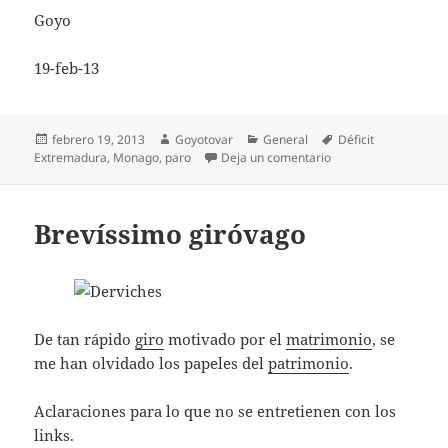
Goyo
19-feb-13
Publicado
Autor
Categorías
Etiquetas
febrero 19, 2013
Goyotovar
General
Déficit
el
en Paro al paro
Extremadura
,
Monago
,
paro
Deja un comentario
Brevíssimo giróvago
De tan rápido
giro
motivado por el
matrimonio
, se
me han olvidado los papeles del
patrimonio
.
Aclaraciones para lo que no se entretienen con los
links.