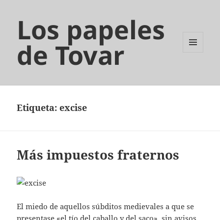
Los papeles
de Tovar
MENÚ
Y
WIDGETS
Etiqueta:
excise
Más impuestos fraternos
El miedo de aquellos súbditos medievales a que se
presentase «el tío del caballo y del saco», sin avisos