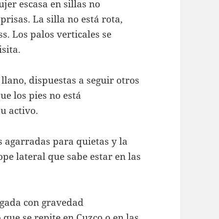
ujer escasa en sillas no
risas. La silla no está rota,
s. Los palos verticales se
sita.
 llano, dispuestas a seguir otros
que los pies no está
u activo.
s agarradas para quietas y la
pe lateral que sabe estar en las
pegada con gravedad
 que se repite en Cuzco o en las