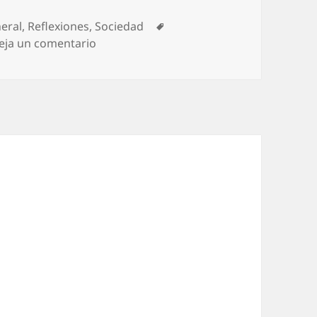
egorías
Etiquetas
eral
,
Reflexiones
,
Sociedad
en El terrible juego de las palabras catal
eja un comentario