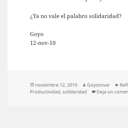
¿Ya no vale el palabro solidaridad?
Goyo
12-nov-10
Publicado
Autor
Cat
noviembre 12, 2010
Goyotovar
Ref
el
Productividad
,
solidaridad
Deja un comen