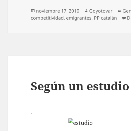
Publicado
Autor
Cat
noviembre 17, 2010
Goyotovar
Gen
el
competitividad
,
emigrantes
,
PP catalán
D
Según un estudio
.