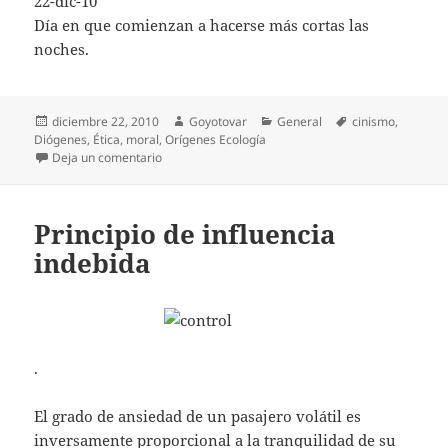
22-dic-10
Día en que comienzan a hacerse más cortas las
noches.
Publicado
Autor
Categorías
Etiquetas
diciembre 22, 2010
Goyotovar
General
cinismo
,
el
Diógenes
,
Ética
,
moral
,
Orígenes Ecología
en Normas rápidas para el cultivo del cinismo
Deja un comentario
Principio de influencia
indebida
.
El grado de ansiedad de un pasajero volátil es
inversamente proporcional a la tranquilidad de su