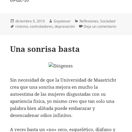
Publicado
Autor
Categorías
diciembre 9, 2010
Goyotovar
Reflexiones
,
Sociedad
el
Etiquetas
en Princip
cinismo
,
controladores
,
depravación
Deja un comentario
Una sonrisa basta
Sin necesidad de que la Universidad de Maastricht
crea que una sonrisa mejora en mucho la
autoestima de las mujeres disgustadas con su
apariencia física, yo mismo creo que tan solo una
palabra bien aliñada puede embarazar y
desencadenar odios infinitos.
A veces basta un «no» seco, esquelético, diáfano y