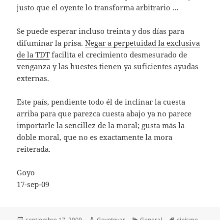
justo que el oyente lo transforma arbitrario …
Se puede esperar incluso treinta y dos días para
difuminar la prisa.
Negar a perpetuidad la exclusiva
de la TDT
facilita el crecimiento desmesurado de
venganza y las huestes tienen ya suficientes ayudas
externas.
Este país, pendiente todo él de inclinar la cuesta
arriba para que parezca cuesta abajo ya no parece
importarle la sencillez de la moral; gusta más la
doble moral, que no es exactamente la mora
reiterada.
Goyo
17-sep-09
Publicado
Autor
Categorías
Etiquetas
septiembre 17, 2009
Goyotovar
General
cinismo
,