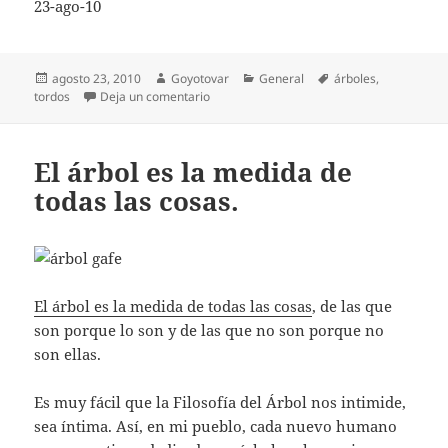
23-ago-10
Publicado
Autor
Categorías
Etiquetas
agosto 23, 2010
Goyotovar
General
árboles
,
el
en Los pájaros
tordos
Deja un comentario
El árbol es la medida de
todas las cosas.
El árbol es la medida de todas las cosas
, de las que
son porque lo son y de las que no son porque no
son ellas.
Es muy fácil que la Filosofía del Árbol nos intimide,
sea íntima. Así, en mi pueblo, cada nuevo humano