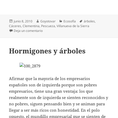
Publicado
Autor
Categorías
Etiquetas
junio 8, 2010
Goyotovar
Ecosofía
árboles
,
el
Cáceres
,
Clementina
,
Pescueza
,
Villanueva de la Sierra
en El árbol es la medida de todas las cosas.
Deja un comentario
Hormigones y árboles
Afirmar que la mayoría de los empresarios
españoles son de izquierda porque son pobres
empresarios, tiene una gran ventaja: los que
realmente son de izquierda se sienten reconocidos y
no pobres, siguen pensando bien y se animan para
llegar a ser más ricos con honestidad. En el polo
opuesto, el mundillo empresarial que se sienten de