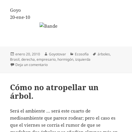
Goyo
20-ene-10
Publicado
Autor
Categorías
Etiquetas
enero 20, 2010
Goyotovar
Ecosofía
árboles
,
el
Brasil
,
derecha
,
empresario
,
hormigón
,
izquierda
en Hormigones y árboles
Deja un comentario
Cómo no atropellar un
árbol.
Será el ambiente … será este cuarto de
medioambiente que parece rodear; pero el caso es
que el viernes se corría el rumor de que se