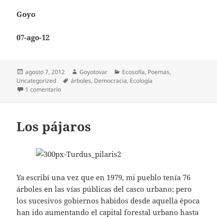
Goyo
07-ago-12
Publicado
Autor
Categorías
agosto 7, 2012
Goyotovar
Ecosofía
,
Poemas
,
el
Etiquetas
Uncategorized
árboles
,
Democracia
,
Ecología
en Ecologías de Andrea Fernández Maneiro
1 comentario
Los pájaros
Ya escribí una vez que en 1979, mi pueblo tenía 76
árboles en las vías públicas del casco urbano; pero
los sucesivos gobiernos habidos desde aquella época
han ido aumentando el capital forestal urbano hasta