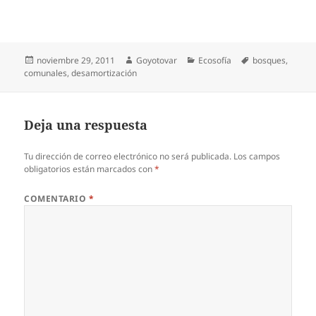
Publicado
Autor
Categorías
Etiquetas
noviembre 29, 2011
Goyotovar
Ecosofía
bosques
,
el
comunales
,
desamortización
Deja una respuesta
Tu dirección de correo electrónico no será publicada.
Los campos
obligatorios están marcados con
*
COMENTARIO
*