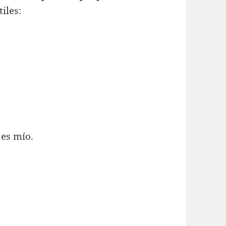
iles:
 es mío.