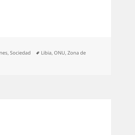
ías
Etiquetas
ones
,
Sociedad
Libia
,
ONU
,
Zona de