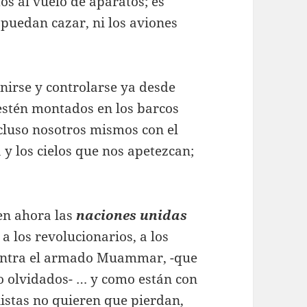
dos al vuelo de aparatos; es
puedan cazar, ni los aviones
inirse y controlarse ya desde
 estén montados en los barcos
cluso nosotros mismos con el
 y los cielos que nos apetezcan;
en ahora las
naciones unidas
a los revolucionarios, a los
contra el armado Muammar, -que
no olvidados- … y como están con
nistas no quieren que pierdan,