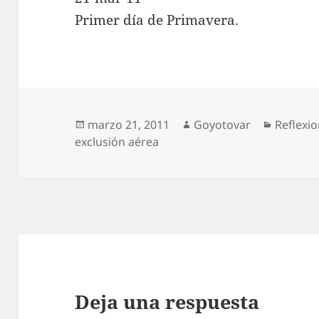
Primer día de Primavera.
Publicado
Autor
Categor
marzo 21, 2011
Goyotovar
Reflexi
el
exclusión aérea
Deja una respuesta