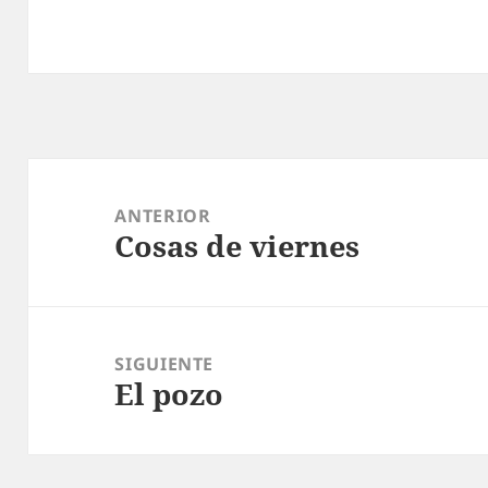
Navegación
de
ANTERIOR
Cosas de viernes
entradas
Entrada
anterior:
SIGUIENTE
El pozo
Entrada
siguiente: