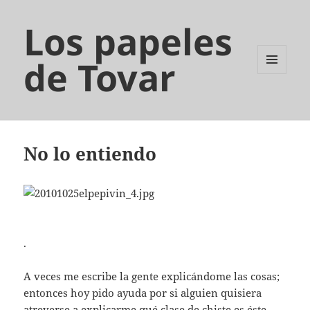
Los papeles
de Tovar
MENÚ
Y
WIDGETS
No lo entiendo
.
A veces me escribe la gente explicándome las cosas;
entonces hoy pido ayuda por si alguien quisiera
atreverse a explicarme qué clase de chiste es éste