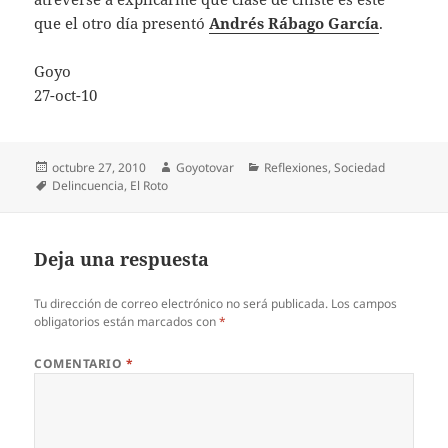
que el otro día presentó
Andrés Rábago García
.
Goyo
27-oct-10
Publicado
Autor
Categorías
octubre 27, 2010
Goyotovar
Reflexiones
,
Sociedad
el
Etiquetas
Delincuencia
,
El Roto
Deja una respuesta
Tu dirección de correo electrónico no será publicada.
Los campos
obligatorios están marcados con
*
COMENTARIO
*