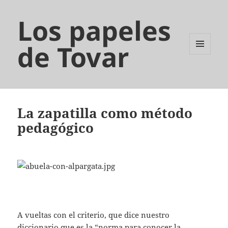
Los papeles
de Tovar
MENÚ
Y
WIDGETS
La zapatilla como método
pedagógico
A vueltas con el criterio, que dice nuestro
diccionario que es la “norma para conocer la