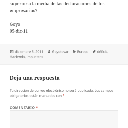
superior a la media de las declaraciones de los
empresarios?
Goyo
05-dic-11
Publicado
Autor
Categorías
Etiquetas
diciembre 5, 2011
Goyotovar
Europa
déficit
,
el
Hacienda
,
impuestos
Deja una respuesta
Tu dirección de correo electrónico no será publicada.
Los campos
obligatorios están marcados con
*
COMENTARIO
*