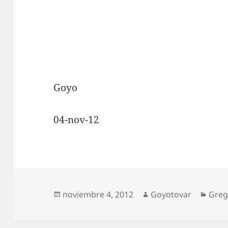
Goyo
04-nov-12
Publicado
Autor
Cate
noviembre 4, 2012
Goyotovar
Greg
el