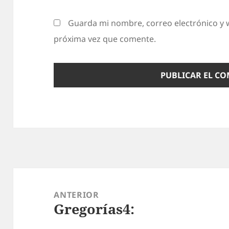
Guarda mi nombre, correo electrónico y 
próxima vez que comente.
Navegación
de
ANTERIOR
Gregorías4:
entradas
Entrada
anterior: