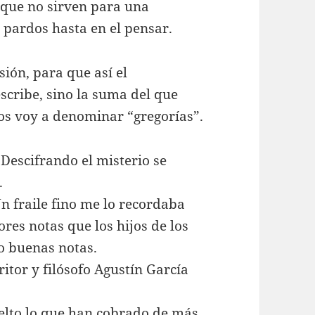
é que no sirven para una
 pardos hasta en el pensar.
ión, para que así el
scribe, sino la suma del que
los voy a denominar “gregorías”.
 Descifrando el misterio se
.
n fraile fino me lo recordaba
res notas que los hijos de los
do buenas notas.
ritor y filósofo Agustín García
lto lo que han cobrado de más