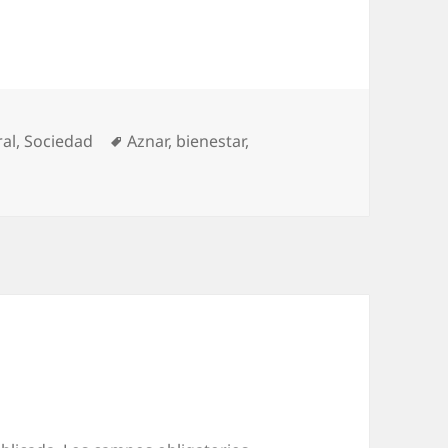
orías
Etiquetas
al
,
Sociedad
Aznar
,
bienestar
,