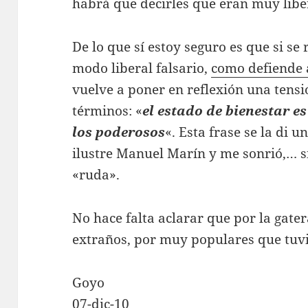
habrá que decirles que eran muy libe
De lo que sí estoy seguro es que si se 
modo liberal falsario,
como defiende 
vuelve a poner en reflexión una tensi
términos: «
el estado de bienestar e
los poderosos
«. Esta frase se la di u
ilustre Manuel Marín y me sonrió,… si
«ruda».
No hace falta aclarar que por la gat
extraños, por muy populares que tuvi
Goyo
07-dic-10