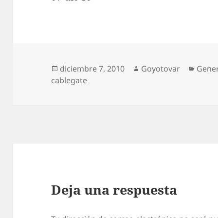
Publicado
Autor
Categ
diciembre 7, 2010
Goyotovar
Gener
el
cablegate
Deja una respuesta