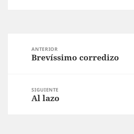
Navegación
de
ANTERIOR
Brevíssimo corredizo
entradas
Entrada
anterior:
SIGUIENTE
Al lazo
Entrada
siguiente: