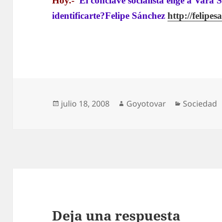
Hoy.-
“El cónclave socialista elige a Vara 
identificarte?
Felipe Sánchez
http://felipe
Publicado
Autor
Categoría
julio 18, 2008
Goyotovar
Sociedad
el
Deja una respuesta