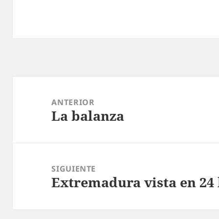
Navegación
de
ANTERIOR
La balanza
entradas
Entrada
anterior:
SIGUIENTE
Extremadura vista en 24 
Entrada
siguiente: