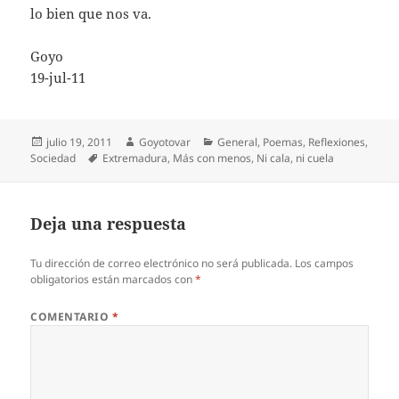
lo bien que nos va.
Goyo
19-jul-11
Publicado
Autor
Categorías
julio 19, 2011
Goyotovar
General
,
Poemas
,
Reflexiones
,
el
Etiquetas
Sociedad
Extremadura
,
Más con menos
,
Ni cala
,
ni cuela
Deja una respuesta
Tu dirección de correo electrónico no será publicada.
Los campos
obligatorios están marcados con
*
COMENTARIO
*