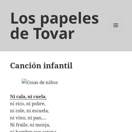
Los papeles
de Tovar
MENÚ
Y
WIDGETS
Canción infantil
Ni cala, ni cuela
,
ni rico, ni pobre,
ni cole, ni escuela,
ni vino, ni pan,…
Ni fraile, ni monja,
ni hombre con sotana,