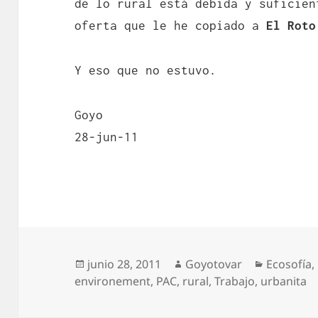
de lo rural está debida y suficien
oferta que le he copiado a
El Roto
Y eso que no estuvo.
Goyo
28-jun-11
Publicado
Autor
Categorí
junio 28, 2011
Goyotovar
Ecosofía
,
el
environement
,
PAC
,
rural
,
Trabajo
,
urbanita