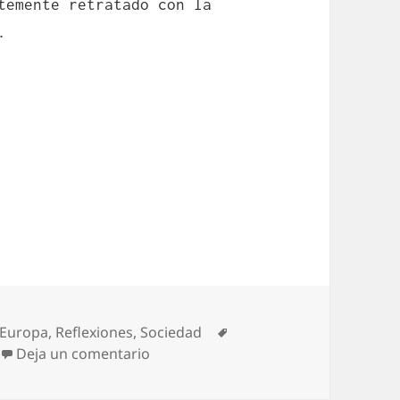
temente retratado con la
.
as
Etiquetas
Europa
,
Reflexiones
,
Sociedad
en Hacia una tasa urbanita
Deja un comentario