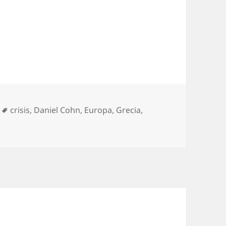
as
Etiquetas
crisis
,
Daniel Cohn
,
Europa
,
Grecia
,
a el mes de junio.