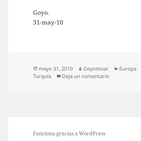
Goyo.
31-may-10
Publicado
Autor
Categorí
mayo 31, 2010
Goyotovar
Europa
el
en Receta par
Turquía
Deja un comentario
Funciona gracias a WordPress