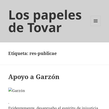
Los papeles
de Tovar
MENÚ
Y
WIDGETS
Etiqueta:
res-publicae
Apoyo a Garzón
.
Evidentemente, desapruebo el espíritu de injusticia