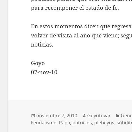
para recomponer el estado de fe.
En estos momentos dicen que regresa 
volver de visita al año que viene; se
noticias.
Goyo
07-nov-10
Publicado
Autor
Cate
noviembre 7, 2010
Goyotovar
Gene
el
Feudalismo
,
Papa
,
patricios
,
plebeyos
,
súbdit