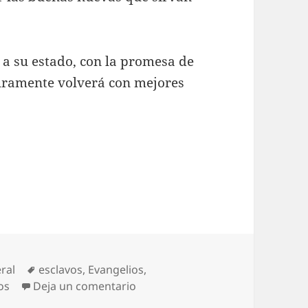
a su estado, con la promesa de
guramente volverá con mejores
gorías
Etiquetas
ral
esclavos
,
Evangelios
,
en Buenas noticias.
os
Deja un comentario