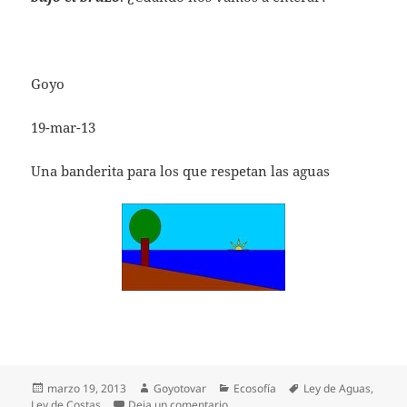
Goyo
19-mar-13
Una banderita para los que respetan las aguas
Publicado
Autor
Categorías
Etiquetas
marzo 19, 2013
Goyotovar
Ecosofía
Ley de Aguas
,
el
en Otra vez el agua
Ley de Costas
Deja un comentario