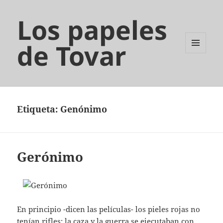
Los papeles
de Tovar
MENÚ
Y
WIDGETS
Etiqueta:
Genónimo
Gerónimo
En principio -dicen las películas- los pieles rojas no
tenían rifles; la caza y la guerra se ejecutaban con