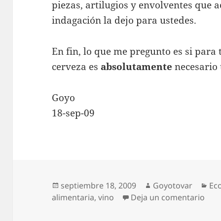
piezas, artilugios y envolventes que 
indagación la dejo para ustedes.
En fin, lo que me pregunto es si para
cerveza es
absolutamente
necesario 
Goyo
18-sep-09
Publicado
Autor
Cat
septiembre 18, 2009
Goyotovar
Ec
el
en I
alimentaria
,
vino
Deja un comentario