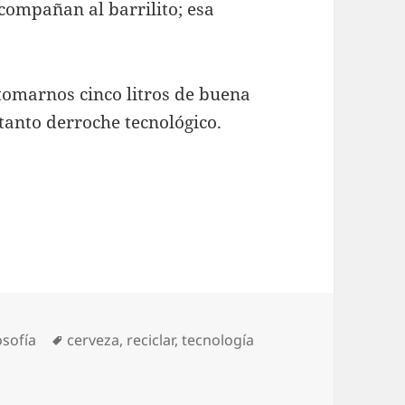
acompañan al barrilito; esa
 tomarnos cinco litros de buena
tanto derroche tecnológico.
egorías
Etiquetas
osofía
cerveza
,
reciclar
,
tecnología
nclinaciones hacia el verde.