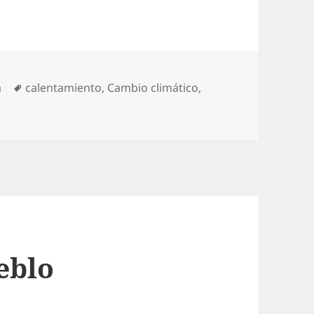
ías
Etiquetas
a
calentamiento
,
Cambio climático
,
nos
eblo