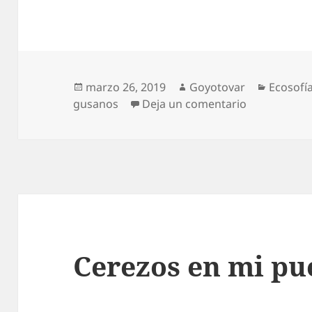
Publicado
Autor
Categor
marzo 26, 2019
Goyotovar
Ecosofí
el
en Los gusa
gusanos
Deja un comentario
Cerezos en mi pu