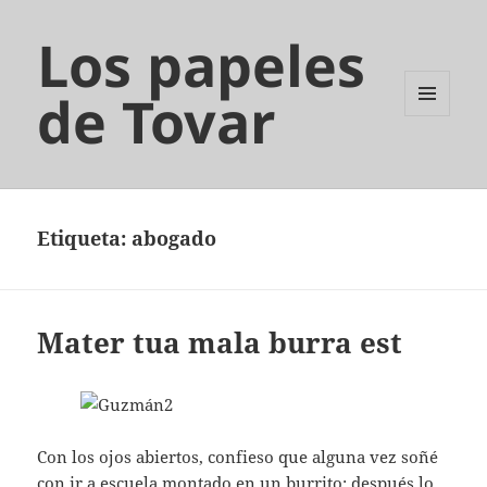
Los papeles
de Tovar
MENÚ
Y
WIDGETS
Etiqueta:
abogado
Mater tua mala burra est
Con los ojos abiertos, confieso que alguna vez soñé
con ir a escuela montado en un burrito; después lo