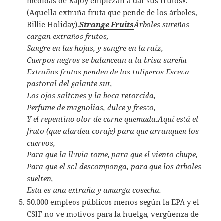
medidas de Rajoy empiezan a dar sus frutos».
(Aquella extraña fruta que pende de los árboles,
Billie Holiday).
Strange Fruits
Árboles sureños
cargan extraños frutos,
Sangre en las hojas, y sangre en la raíz,
Cuerpos negros se balancean a la brisa sureña
Extraños frutos penden de los tuliperos.
Escena
pastoral del galante sur,
Los ojos saltones y la boca retorcida,
Perfume de magnolias, dulce y fresco,
Y el repentino olor de carne quemada.
Aquí está el
fruto (que alardea coraje) para que arranquen los
cuervos,
Para que la lluvia tome, para que el viento chupe,
Para que el sol descomponga, para que los árboles
suelten,
Esta es una extraña y amarga cosecha.
50.000 empleos públicos menos según la EPA y el
CSIF no ve motivos para la huelga, vergüenza de