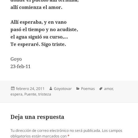
allí comienza el amor.
Allí esperaba, y en vano
pasó el tiempo y no acudiste,
el agua siguió su curso,…
Te esperaré. Sigo triste.
Goyo
23-feb-11
Publicado
Autor
Categorías
Etiquetas
febrero 24, 2011
Goyotovar
Poemas
amor
,
el
espera
,
Puente
,
tristeza
Deja una respuesta
Tu dirección de correo electrónico no será publicada.
Los campos
obligatorios están marcados con
*